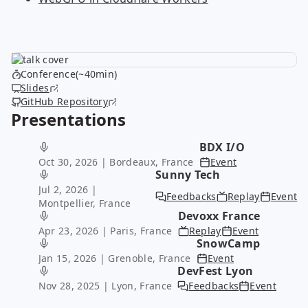
Conference(~40min)
Slides
GitHub Repository
Presentations
BDX I/O
Oct 30, 2026
| Bordeaux, France
Event
Sunny Tech
Jul 2, 2026
|
Feedbacks
Replay
Event
Montpellier, France
Devoxx France
Apr 23, 2026
| Paris, France
Replay
Event
SnowCamp
Jan 15, 2026
| Grenoble, France
Event
DevFest Lyon
Nov 28, 2025
| Lyon, France
Feedbacks
Event